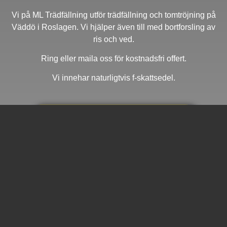
Vi på ML Trädfällning utför trädfällning och tomtröjning på
Väddö i Roslagen. Vi hjälper även till med bortforsling av
ris och ved.
Ring eller maila oss för kostnadsfri offert.
Vi innehar naturligtvis f-skattsedel.
Läs Mer Om Våra Tjänster
Tidigare projekt